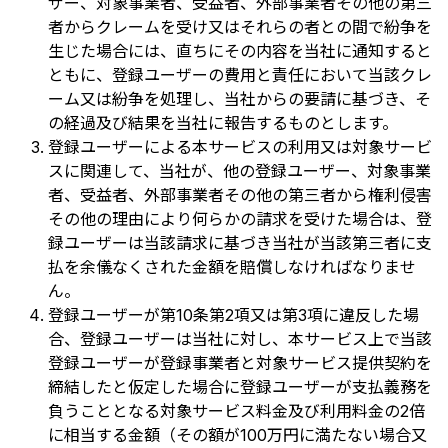
ザー、対象事業者、受益者、外部事業者その他の第三
者からクレームを受け又はそれらの者との間で紛争を
生じた場合には、直ちにその内容を当社に通知すると
ともに、登録ユーザーの費用と責任において当該クレ
ーム又は紛争を処理し、当社からの要請に基づき、そ
の経過及び結果を当社に報告するものとします。
登録ユーザーによる本サービスの利用又は対象サービ
スに関連して、当社が、他の登録ユーザー、対象事業
者、受益者、外部事業者その他の第三者から権利侵害
その他の理由により何らかの請求を受けた場合は、登
録ユーザーは当該請求に基づき当社が当該第三者に支
払を余儀なくされた金額を賠償しなければなりませ
ん。
登録ユーザーが第10条第2項又は第3項に違反した場
合、登録ユーザーは当社に対し、本サービス上で当該
登録ユーザーが登録事業者と対象サービス提供契約を
締結したと仮定した場合に登録ユーザーが支払義務を
負うこととなる対象サービス料金及び利用料金の2倍
に相当する金額（その額が100万円に満たない場合又