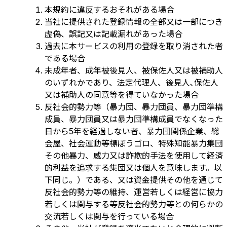
本規約に違反するおそれがある場合
当社に提供された登録情報の全部又は一部につき
虚偽、誤記又は記載漏れがあった場合
過去に本サービスの利用の登録を取り消された者
である場合
未成年者、成年被後見人、被保佐人又は被補助人
のいずれかであり、法定代理人、後見人､保佐人
又は補助人の同意等を得ていなかった場合
反社会的勢力等（暴力団、暴力団員、暴力団準構
成員、暴力団員又は暴力団準構成員でなくなった
日から5年を経過しない者、暴力団関係企業、総
会屋、社会運動等標ぼうゴロ、特殊知能暴力集団
その他暴力、威力又は詐欺的手法を使用して経済
的利益を追求する集団又は個人を意味します。以
下同じ。）である、又は資金提供その他を通じて
反社会的勢力等の維持、運営若しくは経営に協力
若しくは関与する等反社会的勢力等との何らかの
交流若しくは関与を行っている場合